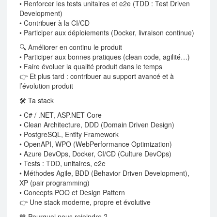
• Renforcer les tests unitaires et e2e (TDD : Test Driven
Development)
• Contribuer à la CI/CD
• Participer aux déploiements (Docker, livraison continue)
🔍 Améliorer en continu le produit
• Participer aux bonnes pratiques (clean code, agilité…)
• Faire évoluer la qualité produit dans le temps
👉 Et plus tard : contribuer au support avancé et à
l’évolution produit
🛠️ Ta stack
• C# / .NET, ASP.NET Core
• Clean Architecture, DDD (Domain Driven Design)
• PostgreSQL, Entity Framework
• OpenAPI, WPO (WebPerformance Optimization)
• Azure DevOps, Docker, CI/CD (Culture DevOps)
• Tests : TDD, unitaires, e2e
• Méthodes Agile, BDD (Behavior Driven Development),
XP (pair programming)
• Concepts POO et Design Pattern
👉 Une stack moderne, propre et évolutive
💙 Pourquoi nous rejoindre ?