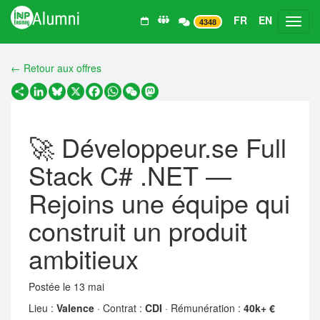
FR
EN
Toggl
4348
← Retour aux offres
Partager
LinkedIn
Bluesky
X
Facebook
WhatsApp
WeChat
Mastodon
🚀 Développeur.se Full
Stack C# .NET —
Rejoins une équipe qui
construit un produit
ambitieux
Postée le 13 mai
Lieu :
Valence
· Contrat :
CDI
· Rémunération :
40k+ €