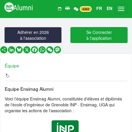
FR
EN
Toggl
4362
Adhérer en 2026
Se Connecter
à l'association
à l'application
Partager
LinkedIn
Bluesky
X
Facebook
WhatsApp
WeChat
Mastodon
Équipe
Equipe Ensimag Alumni
Voici l'équipe Ensimag Alumni, constitutée d'élèves et diplômés
de l'école d'ingénieur de Grenoble INP - Ensimag, UGA qui
organise les actions de l'association :