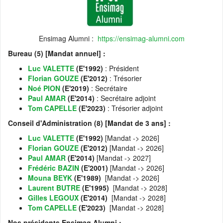
Ensimag Alumni :
https://ensimag-alumni.com
Bureau (5) [Mandat annuel] :
Luc VALETTE
(E'1992)
: Président
Florian GOUZE
(E'2012)
: Trésorier
Noé PION
(E'2019)
: Secrétaire
Paul AMAR
(E'2014)
: Secrétaire adjoint
Tom CAPELLE
(E'2023)
: Trésorier adjoint
Conseil d'Administration (8) [Mandat de 3 ans] :
Luc VALETTE
(E'1992)
[Mandat -> 2026]
Florian GOUZE
(E'2012)
[Mandat -> 2026]
Paul AMAR
(E'2014)
[Mandat -> 2027]
Frédéric BAZIN
(E'2001)
[Mandat -> 2026]
Mouna BEYK
(E'1989)
[Mandat -> 2026]
Laurent BUTRE
(E'1995)
[Mandat -> 2028]
Gilles LEGOUX
(E'2014)
[Mandat -> 2028]
Tom CAPELLE
(E'2023)
[Mandat -> 2028]
Nos présidents Ensimag Alumni :