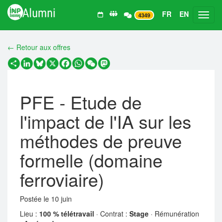
FR
EN
Toggl
4349
← Retour aux offres
Partager
LinkedIn
Bluesky
X
Facebook
WhatsApp
WeChat
Mastodon
PFE - Etude de
l'impact de l'IA sur les
méthodes de preuve
formelle (domaine
ferroviaire)
Postée le 10 juin
Lieu :
100 % télétravail
· Contrat :
Stage
· Rémunération