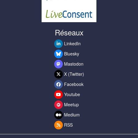
Réseaux
LinkedIn
Bluesky
Mastodon
X (Twitter)
Facebook
Youtube
Meetup
Medium
RSS