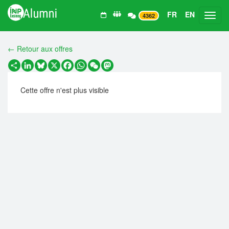
FR
EN
Toggl
4362
← Retour aux offres
Partager
LinkedIn
Bluesky
X
Facebook
WhatsApp
WeChat
Mastodon
Cette offre n'est plus visible