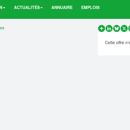
N
ACTUALITÉS
ANNUAIRE
EMPLOIS
res
Partager
LinkedIn
Bluesk
X
Cette offre n'