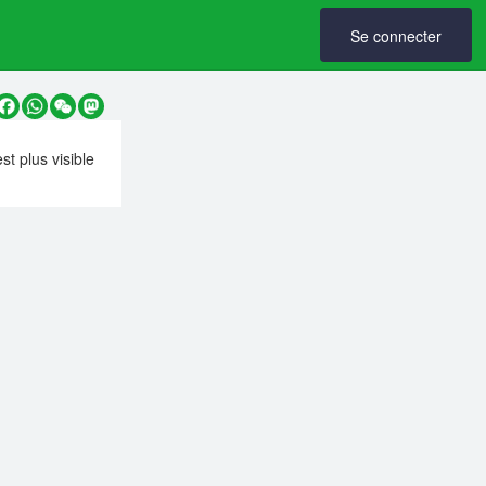
Se connecter
y
Facebook
WhatsApp
WeChat
Mastodon
est plus visible