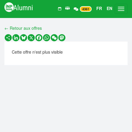
FR
EN
Toggl
4361
← Retour aux offres
Partager
LinkedIn
Bluesky
X
Facebook
WhatsApp
WeChat
Mastodon
Cette offre n'est plus visible