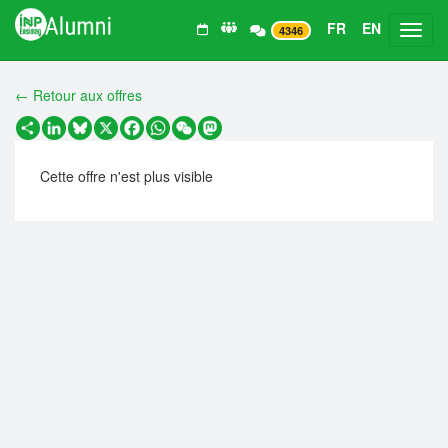
FR
EN
Toggl
4346
← Retour aux offres
Partager
LinkedIn
Bluesky
X
Facebook
WhatsApp
WeChat
Mastodon
Cette offre n'est plus visible