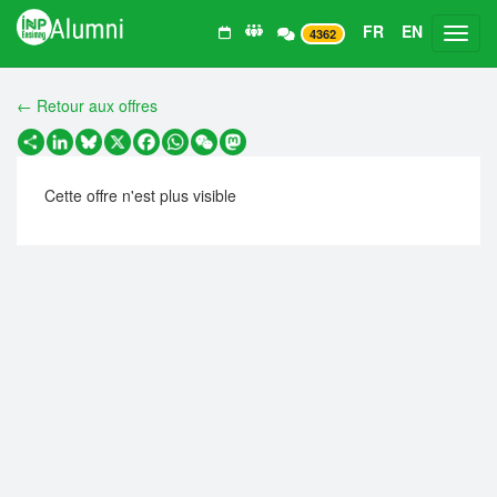
FR
EN
Toggl
4362
← Retour aux offres
Partager
LinkedIn
Bluesky
X
Facebook
WhatsApp
WeChat
Mastodon
Cette offre n'est plus visible