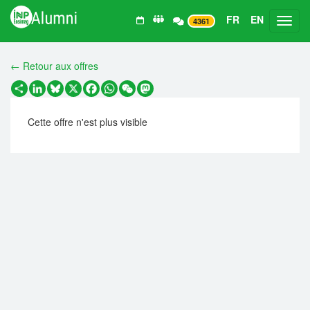
FR
EN
Toggl
4361
← Retour aux offres
Partager
LinkedIn
Bluesky
X
Facebook
WhatsApp
WeChat
Mastodon
Cette offre n'est plus visible