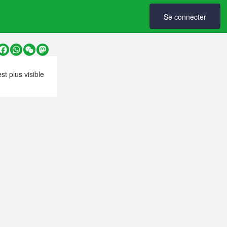
Se connecter
y
Facebook
WhatsApp
WeChat
Mastodon
est plus visible