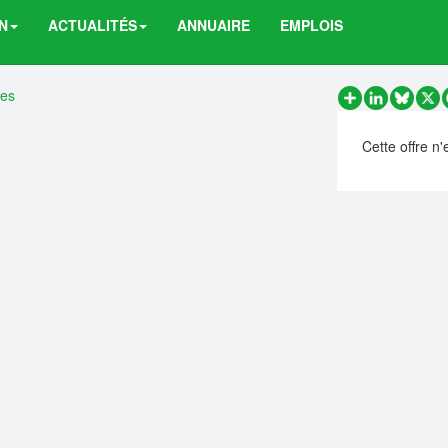
N
ACTUALITÉS
ANNUAIRE
EMPLOIS
res
Partager
LinkedIn
Bluesk
X
Cette offre n'