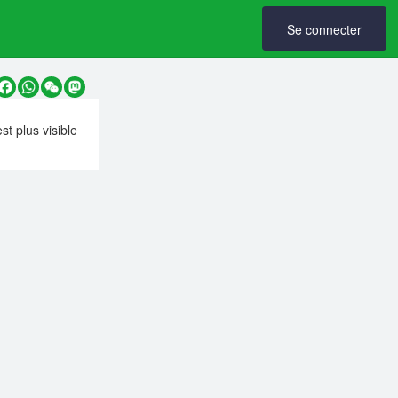
Se connecter
y
Facebook
WhatsApp
WeChat
Mastodon
est plus visible