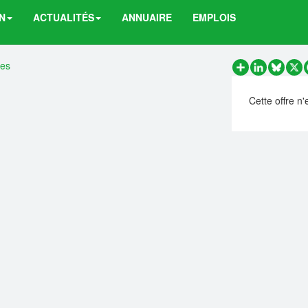
N
ACTUALITÉS
ANNUAIRE
EMPLOIS
res
Partager
LinkedIn
Bluesk
X
Cette offre n'