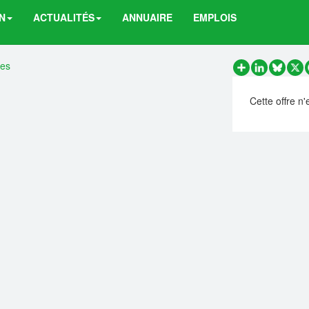
N
ACTUALITÉS
ANNUAIRE
EMPLOIS
res
Partager
LinkedIn
Bluesk
X
Cette offre n'