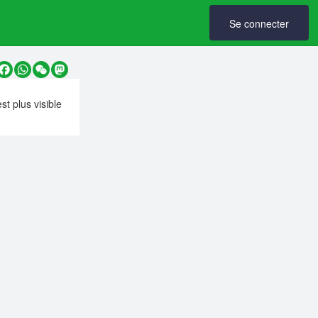
Se connecter
y
Facebook
WhatsApp
WeChat
Mastodon
est plus visible