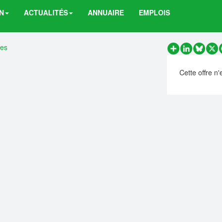
N
ACTUALITÉS
ANNUAIRE
EMPLOIS
res
Partager
LinkedIn
Bluesk
X
Cette offre n'