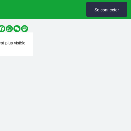
Se connecter
y
Facebook
WhatsApp
WeChat
Mastodon
est plus visible