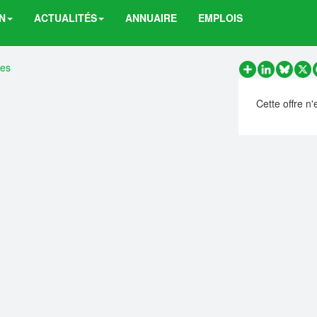
N
ACTUALITÉS
ANNUAIRE
EMPLOIS
res
Partager
LinkedIn
Bluesk
X
Cette offre n'