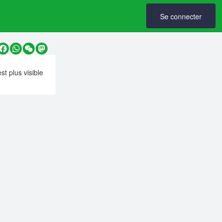
Se connecter
y
Facebook
WhatsApp
WeChat
Mastodon
est plus visible