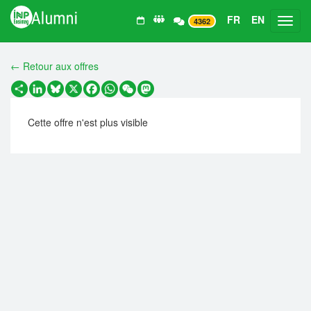
FR
EN
Toggl
4362
← Retour aux offres
Partager
LinkedIn
Bluesky
X
Facebook
WhatsApp
WeChat
Mastodon
Cette offre n'est plus visible