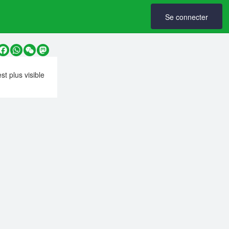
Se connecter
y
Facebook
WhatsApp
WeChat
Mastodon
est plus visible