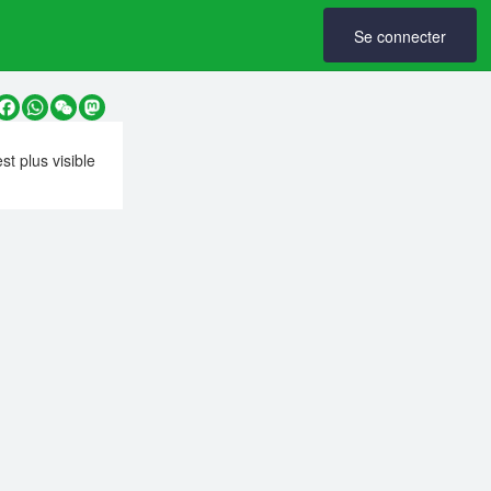
Se connecter
y
Facebook
WhatsApp
WeChat
Mastodon
est plus visible