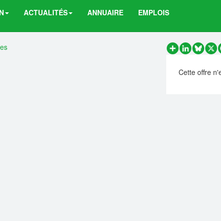
N
ACTUALITÉS
ANNUAIRE
EMPLOIS
res
Partager
LinkedIn
Bluesk
X
Cette offre n'