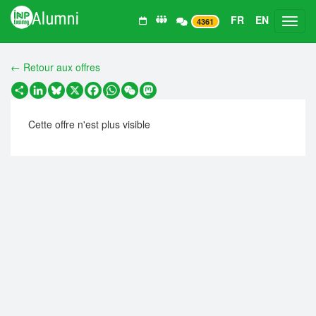
FR
EN
Toggl
4361
← Retour aux offres
Partager
LinkedIn
Bluesky
X
Facebook
WhatsApp
WeChat
Mastodon
Cette offre n'est plus visible