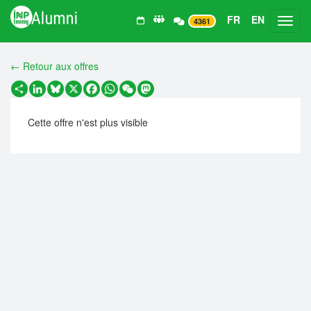
FR
EN
Toggl
4361
← Retour aux offres
Partager
LinkedIn
Bluesky
X
Facebook
WhatsApp
WeChat
Mastodon
Cette offre n'est plus visible