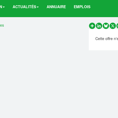
N
ACTUALITÉS
ANNUAIRE
EMPLOIS
res
Partager
LinkedIn
Bluesk
X
Cette offre n'