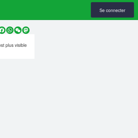
Se connecter
y
Facebook
WhatsApp
WeChat
Mastodon
est plus visible