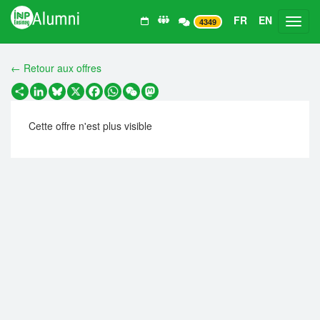
FR
EN
Toggl
4349
← Retour aux offres
Partager
LinkedIn
Bluesky
X
Facebook
WhatsApp
WeChat
Mastodon
Cette offre n'est plus visible