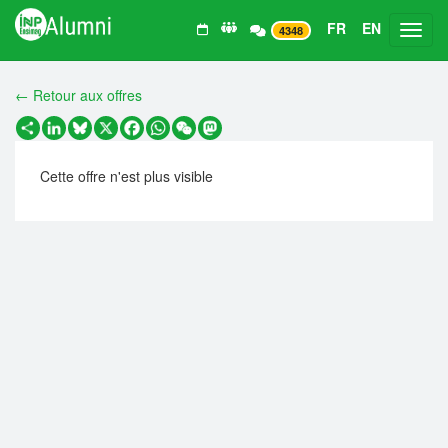
FR
EN
Toggl
4348
← Retour aux offres
Partager
LinkedIn
Bluesky
X
Facebook
WhatsApp
WeChat
Mastodon
Cette offre n'est plus visible