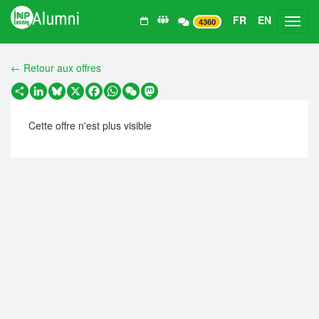
FR
EN
Toggl
4360
← Retour aux offres
Partager
LinkedIn
Bluesky
X
Facebook
WhatsApp
WeChat
Mastodon
Cette offre n'est plus visible