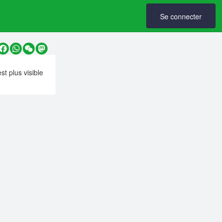
Se connecter
y
Facebook
WhatsApp
WeChat
Mastodon
est plus visible