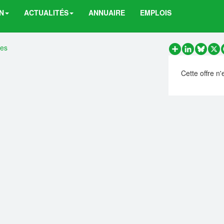
N
ACTUALITÉS
ANNUAIRE
EMPLOIS
res
Partager
LinkedIn
Bluesk
X
Cette offre n'