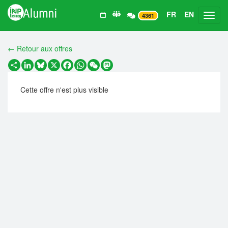
FR
EN
Toggl
4361
← Retour aux offres
Partager
LinkedIn
Bluesky
X
Facebook
WhatsApp
WeChat
Mastodon
Cette offre n'est plus visible