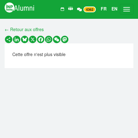
FR
EN
Toggl
4362
← Retour aux offres
Partager
LinkedIn
Bluesky
X
Facebook
WhatsApp
WeChat
Mastodon
Cette offre n'est plus visible