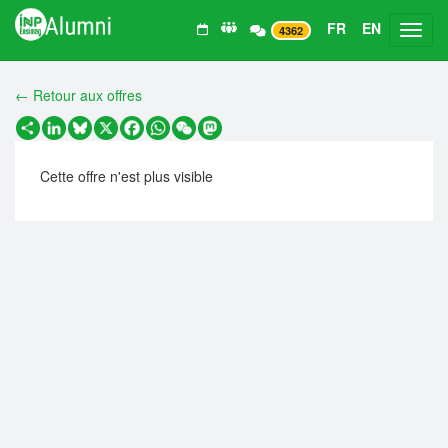
FR
EN
Toggl
4362
← Retour aux offres
Partager
LinkedIn
Bluesky
X
Facebook
WhatsApp
WeChat
Mastodon
Cette offre n'est plus visible