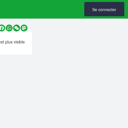
Se connecter
y
Facebook
WhatsApp
WeChat
Mastodon
est plus visible