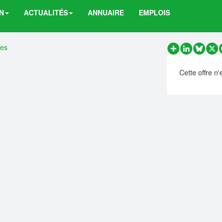
N
ACTUALITÉS
ANNUAIRE
EMPLOIS
res
Partager
LinkedIn
Bluesk
X
Cette offre n'