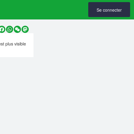
Se connecter
y
Facebook
WhatsApp
WeChat
Mastodon
est plus visible