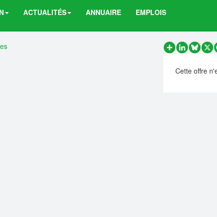
N
ACTUALITÉS
ANNUAIRE
EMPLOIS
res
Partager
LinkedIn
Bluesk
X
Cette offre n'