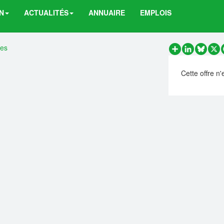
N
ACTUALITÉS
ANNUAIRE
EMPLOIS
res
Partager
LinkedIn
Bluesk
X
Cette offre n'