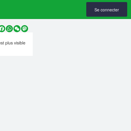
Se connecter
y
Facebook
WhatsApp
WeChat
Mastodon
est plus visible