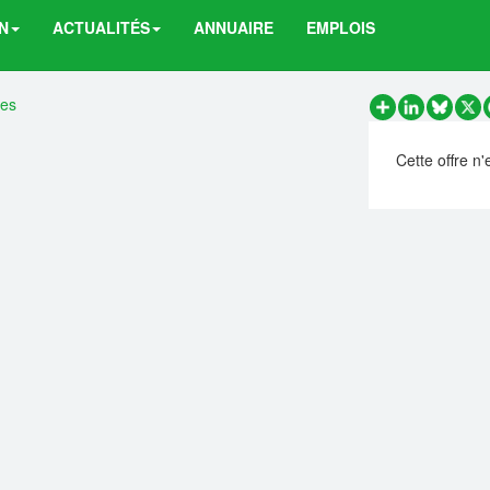
N
ACTUALITÉS
ANNUAIRE
EMPLOIS
res
Partager
LinkedIn
Bluesk
X
Cette offre n'