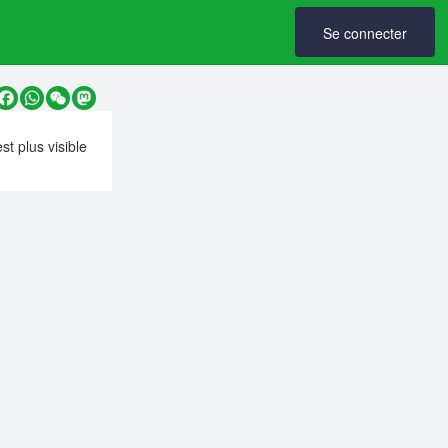
Se connecter
y
Facebook
WhatsApp
WeChat
Mastodon
est plus visible