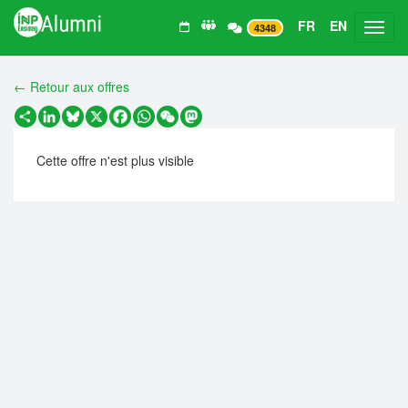
FR
EN
Toggl
4348
← Retour aux offres
Partager
LinkedIn
Bluesky
X
Facebook
WhatsApp
WeChat
Mastodon
Cette offre n'est plus visible