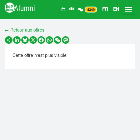
FR
EN
Toggl
4349
← Retour aux offres
Partager
LinkedIn
Bluesky
X
Facebook
WhatsApp
WeChat
Mastodon
Cette offre n'est plus visible