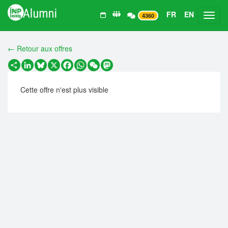
FR
EN
Toggl
4360
← Retour aux offres
Partager
LinkedIn
Bluesky
X
Facebook
WhatsApp
WeChat
Mastodon
Cette offre n'est plus visible