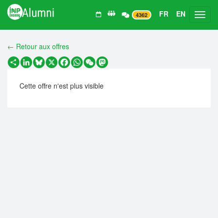
FR
EN
Toggl
4362
← Retour aux offres
Partager
LinkedIn
Bluesky
X
Facebook
WhatsApp
WeChat
Mastodon
Cette offre n'est plus visible