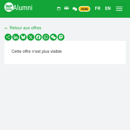
FR
EN
Toggl
4346
← Retour aux offres
Partager
LinkedIn
Bluesky
X
Facebook
WhatsApp
WeChat
Mastodon
Cette offre n'est plus visible