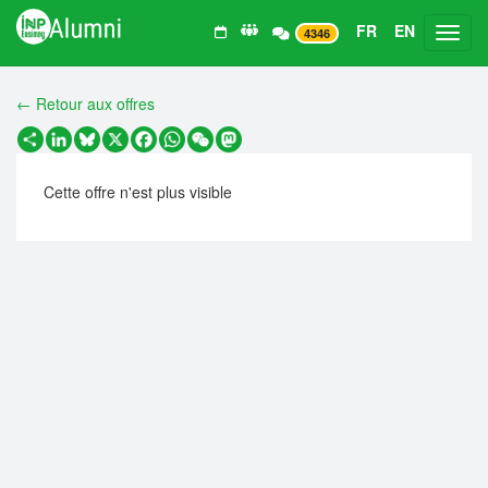
FR
EN
Toggl
4346
← Retour aux offres
Partager
LinkedIn
Bluesky
X
Facebook
WhatsApp
WeChat
Mastodon
Cette offre n'est plus visible