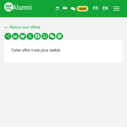
FR
EN
Toggl
4348
← Retour aux offres
Partager
LinkedIn
Bluesky
X
Facebook
WhatsApp
WeChat
Mastodon
Cette offre n'est plus visible