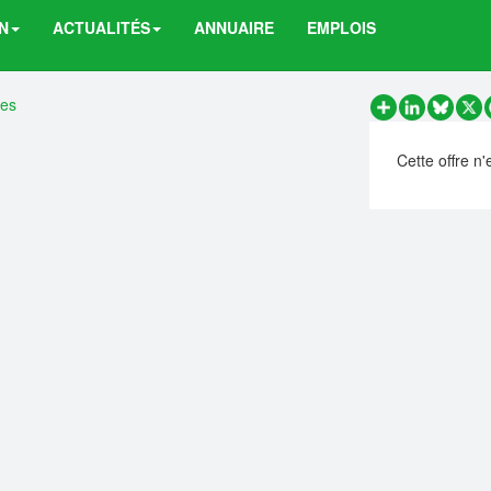
N
ACTUALITÉS
ANNUAIRE
EMPLOIS
res
Partager
LinkedIn
Bluesk
X
Cette offre n'