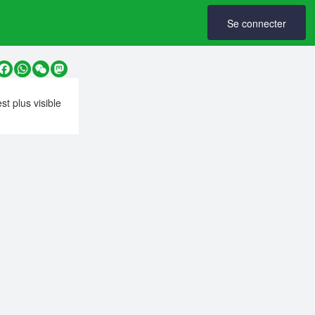
Se connecter
y
Facebook
WhatsApp
WeChat
Mastodon
est plus visible