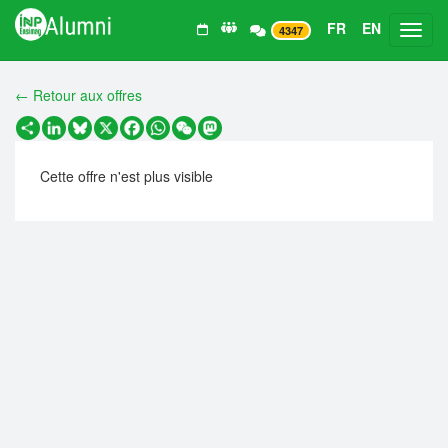
FR
EN
Toggl
4347
← Retour aux offres
Partager
LinkedIn
Bluesky
X
Facebook
WhatsApp
WeChat
Mastodon
Cette offre n'est plus visible