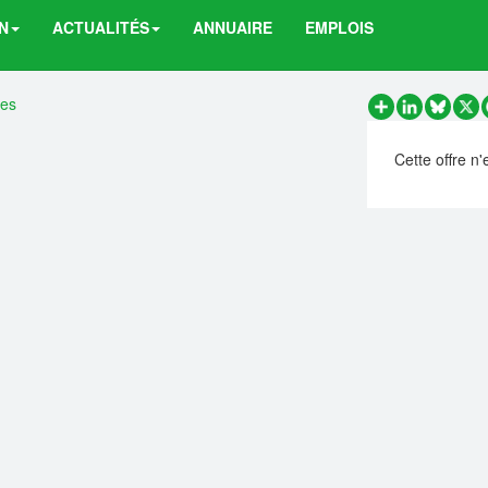
N
ACTUALITÉS
ANNUAIRE
EMPLOIS
res
Partager
LinkedIn
Bluesk
X
Cette offre n'