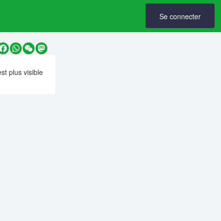
Se connecter
y
Facebook
WhatsApp
WeChat
Mastodon
est plus visible