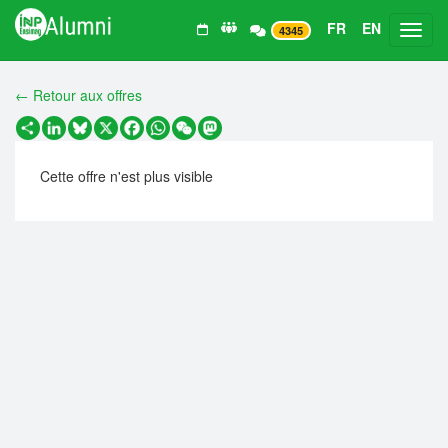
FR
EN
Toggl
4345
← Retour aux offres
Partager
LinkedIn
Bluesky
X
Facebook
WhatsApp
WeChat
Mastodon
Cette offre n'est plus visible