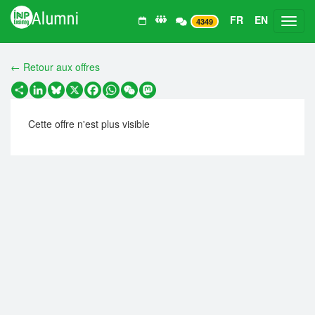
FR
EN
Toggl
4349
← Retour aux offres
Partager
LinkedIn
Bluesky
X
Facebook
WhatsApp
WeChat
Mastodon
Cette offre n'est plus visible