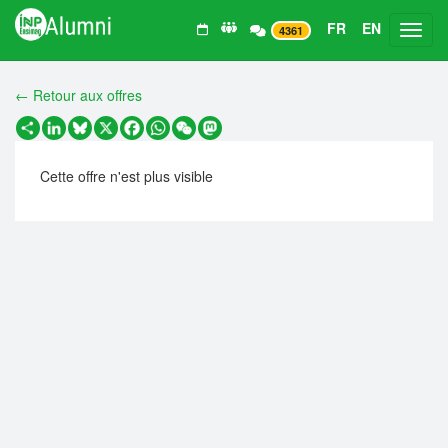
FR
EN
Toggl
4361
← Retour aux offres
Partager
LinkedIn
Bluesky
X
Facebook
WhatsApp
WeChat
Mastodon
Cette offre n'est plus visible