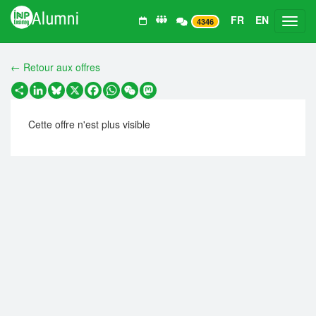
FR
EN
Toggl
4346
← Retour aux offres
Partager
LinkedIn
Bluesky
X
Facebook
WhatsApp
WeChat
Mastodon
Cette offre n'est plus visible