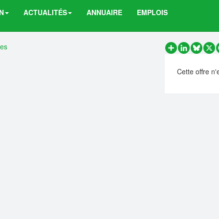
N
ACTUALITÉS
ANNUAIRE
EMPLOIS
res
Partager
LinkedIn
Bluesk
X
Cette offre n'