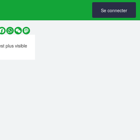
Se connecter
y
Facebook
WhatsApp
WeChat
Mastodon
est plus visible