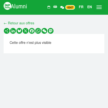
FR
EN
Toggl
4347
← Retour aux offres
Partager
LinkedIn
Bluesky
X
Facebook
WhatsApp
WeChat
Mastodon
Cette offre n'est plus visible