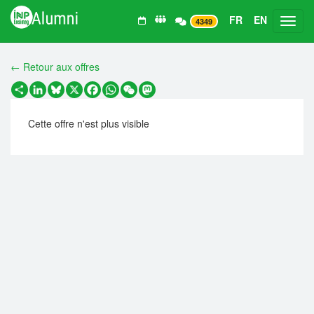
FR
EN
Toggl
4349
← Retour aux offres
Partager
LinkedIn
Bluesky
X
Facebook
WhatsApp
WeChat
Mastodon
Cette offre n'est plus visible