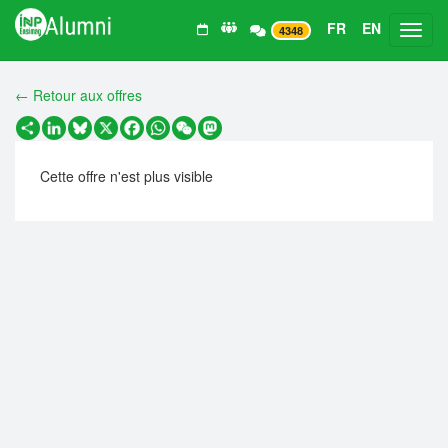
FR
EN
Toggl
4348
← Retour aux offres
Partager
LinkedIn
Bluesky
X
Facebook
WhatsApp
WeChat
Mastodon
Cette offre n'est plus visible