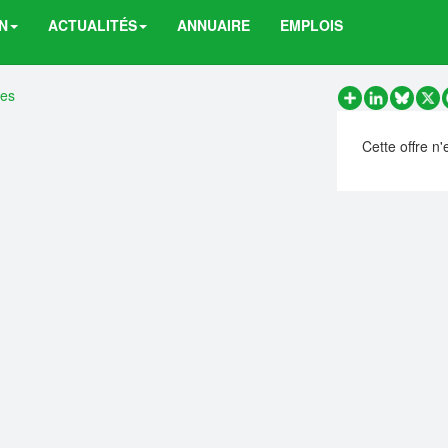
N
ACTUALITÉS
ANNUAIRE
EMPLOIS
res
Partager
LinkedIn
Bluesk
X
Cette offre n'